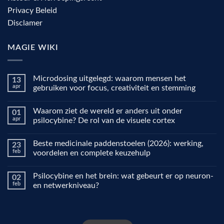
Privacy Beleid
Disclamer
MAGIE WIKI
Microdosing uitgelegd: waarom mensen het
13
apr
gebruiken voor focus, creativiteit en stemming
Geen
reacties
Waarom ziet de wereld er anders uit onder
01
op
Microdosing
apr
psilocybine? De rol van de visuele cortex
uitgelegd:
waarom
Geen
mensen
reacties
Beste medicinale paddenstoelen (2026): werking,
23
het
op
gebruiken
Waarom
feb
voordelen en complete keuzehulp
voor
ziet
focus,
de
Geen
creativiteit
wereld
reacties
Psilocybine en het brein: wat gebeurt er op neuron-
02
en
er
op
stemming
anders
Beste
feb
en netwerkniveau?
uit
medicinale
onder
paddenstoelen
Geen
psilocybine?
(2026):
reacties
De
werking,
op
rol
voordelen
Psilocybine
van
en
en