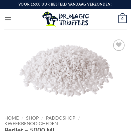
Ga
VOOR 16:00 UUR BESTELD VANDAAG VERZONDEN!!
naar
inhoud
0
Toevoegen
aan
verlanglijst
HOME
/
SHOP
/
PADDOSHOP
/
KWEEKBENODIGHEDEN
Perliet – 5000 ML