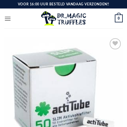
Ga
VOOR 16:00 UUR BESTELD VANDAAG VERZONDEN!!
naar
inhoud
0
Toevoegen
aan
verlanglijst