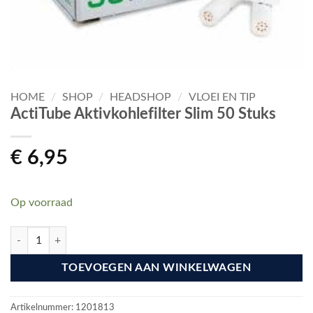
HOME
/
SHOP
/
HEADSHOP
/
VLOEI EN TIP
ActiTube Aktivkohlefilter Slim 50 Stuks
€
6,95
Op voorraad
ActiTube Aktivkohlefilter Slim 50 Stuks aantal
TOEVOEGEN AAN WINKELWAGEN
Artikelnummer:
1201813