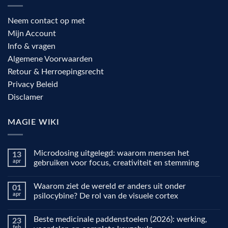
Neem contact op met
Mijn Account
Info & vragen
Algemene Voorwaarden
Retour & Herroepingsrecht
Privacy Beleid
Disclamer
MAGIE WIKI
Microdosing uitgelegd: waarom mensen het
13
apr
gebruiken voor focus, creativiteit en stemming
Geen
reacties
Waarom ziet de wereld er anders uit onder
01
op
Microdosing
apr
psilocybine? De rol van de visuele cortex
uitgelegd:
waarom
Geen
mensen
reacties
Beste medicinale paddenstoelen (2026): werking,
23
het
op
gebruiken
Waarom
feb