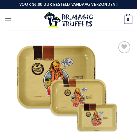
Ga
VOOR 16:00 UUR BESTELD VANDAAG VERZONDEN!!
naar
inhoud
0
Toevoegen
aan
verlanglijst