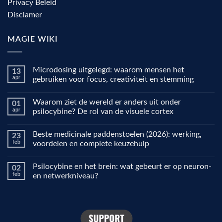
Privacy Beleid
Disclamer
MAGIE WIKI
Microdosing uitgelegd: waarom mensen het
13
apr
gebruiken voor focus, creativiteit en stemming
Geen
reacties
Waarom ziet de wereld er anders uit onder
01
op
Microdosing
apr
psilocybine? De rol van de visuele cortex
uitgelegd:
waarom
Geen
mensen
reacties
Beste medicinale paddenstoelen (2026): werking,
23
het
op
gebruiken
Waarom
feb
voordelen en complete keuzehulp
voor
ziet
focus,
de
Geen
creativiteit
wereld
reacties
Psilocybine en het brein: wat gebeurt er op neuron-
02
en
er
op
stemming
anders
Beste
feb
en netwerkniveau?
uit
medicinale
onder
paddenstoelen
Geen
psilocybine?
(2026):
reacties
De
werking,
op
rol
voordelen
Psilocybine
van
en
en
de
complete
het