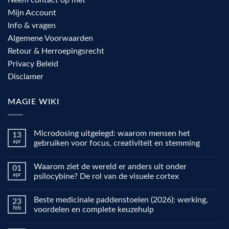
Mijn Account
Info & vragen
Algemene Voorwaarden
Retour & Herroepingsrecht
Privacy Beleid
Disclamer
MAGIE WIKI
Microdosing uitgelegd: waarom mensen het
13
apr
gebruiken voor focus, creativiteit en stemming
Geen
reacties
Waarom ziet de wereld er anders uit onder
01
op
Microdosing
apr
psilocybine? De rol van de visuele cortex
uitgelegd:
waarom
Geen
mensen
reacties
Beste medicinale paddenstoelen (2026): werking,
23
het
op
gebruiken
Waarom
feb
voordelen en complete keuzehulp
voor
ziet
focus,
de
Geen
creativiteit
wereld
reacties