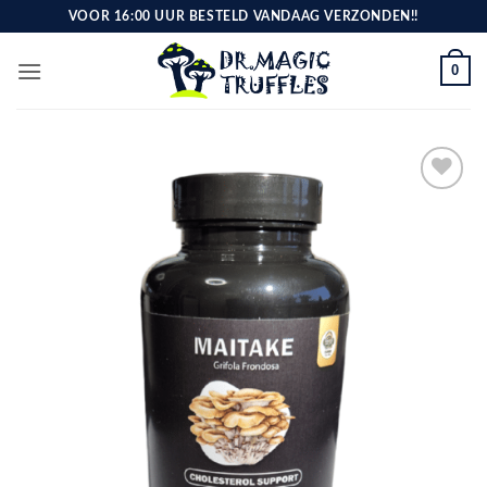
Ga
VOOR 16:00 UUR BESTELD VANDAAG VERZONDEN!!
naar
inhoud
0
Toevoegen
aan
verlanglijst