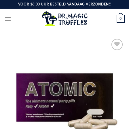
Ga
VOOR 16:00 UUR BESTELD VANDAAG VERZONDEN!!
naar
inhoud
0
Toevoegen
aan
verlanglijst