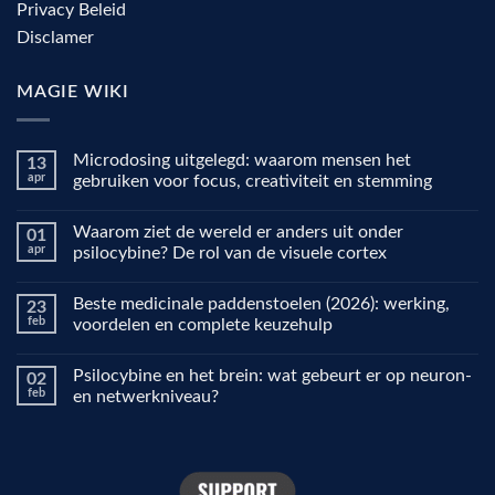
Privacy Beleid
Disclamer
MAGIE WIKI
Microdosing uitgelegd: waarom mensen het
13
apr
gebruiken voor focus, creativiteit en stemming
Geen
reacties
Waarom ziet de wereld er anders uit onder
01
op
Microdosing
apr
psilocybine? De rol van de visuele cortex
uitgelegd:
waarom
Geen
mensen
reacties
Beste medicinale paddenstoelen (2026): werking,
23
het
op
gebruiken
Waarom
feb
voordelen en complete keuzehulp
voor
ziet
focus,
de
Geen
creativiteit
wereld
reacties
Psilocybine en het brein: wat gebeurt er op neuron-
02
en
er
op
stemming
anders
Beste
feb
en netwerkniveau?
uit
medicinale
onder
paddenstoelen
Geen
psilocybine?
(2026):
reacties
De
werking,
op
rol
voordelen
Psilocybine
van
en
en
de
complete
het