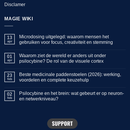
Disclamer
MAGIE WIKI
Microdosing uitgelegd: waarom mensen het
13
apr
gebruiken voor focus, creativiteit en stemming
Geen
reacties
Waarom ziet de wereld er anders uit onder
op
01
Microdosing
apr
psilocybine? De rol van de visuele cortex
uitgelegd:
waarom
Geen
mensen
reacties
Beste medicinale paddenstoelen (2026): werking,
het
op
23
gebruiken
Waarom
feb
voordelen en complete keuzehulp
voor
ziet
focus,
de
Geen
creativiteit
wereld
reacties
Psilocybine en het brein: wat gebeurt er op neuron-
en
er
op
02
stemming
anders
Beste
feb
en netwerkniveau?
uit
medicinale
onder
paddenstoelen
Geen
psilocybine?
(2026):
reacties
De
werking,
op
rol
voordelen
Psilocybine
van
en
en
de
complete
het
visuele
keuzehulp
brein: