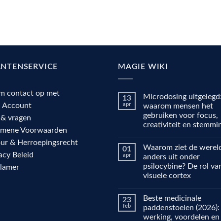
ANTENSERVICE
MAGIE WIKI
m contact op met
Microdosing uitgelegd
13
n Account
apr
waarom mensen het
gebruiken voor focus,
 & vragen
creativiteit en stemmi
emene Voorwaarden
Geen
ur & Herroepingsrecht
reacties
Waarom ziet de wereld
01
op
acy Beleid
Microdosing
apr
anders uit onder
uitgelegd:
psilocybine? De rol va
clamer
waarom
mensen
visuele cortex
het
gebruiken
Geen
voor
reacties
Beste medicinale
23
op
focus,
Waarom
creativiteit
feb
paddenstoelen (2026):
ziet
en
werking, voordelen en
de
stemming