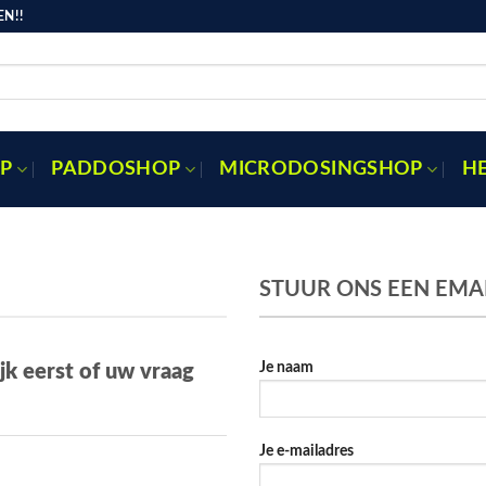
N!!
P
PADDOSHOP
MICRODOSINGSHOP
H
STUUR ONS EEN EMA
Je naam
jk eerst of uw vraag
Je e-mailadres