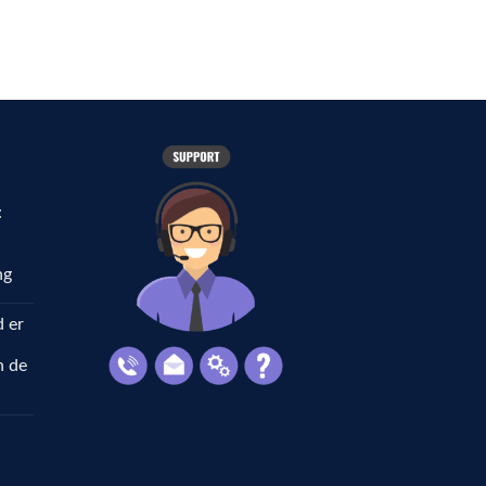
:
ng
 er
n de