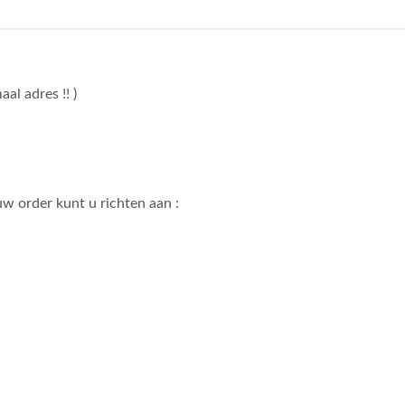
l adres !! )
w order kunt u richten aan :