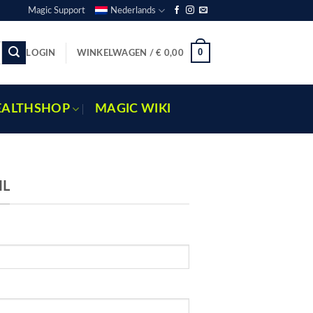
Magic Support
Nederlands
0
LOGIN
WINKELWAGEN /
€
0,00
EALTHSHOP
MAGIC WIKI
IL