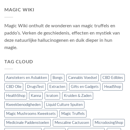
MAGIC WIKI
Magic Wiki onthult de wonderen van magic truffels en
paddo’s. Verken de geschiedenis, effecten en mystiek van
deze natuurlijke hallucinogenen en duik dieper in hun
magie.
TAG CLOUD
Aanstekers en Asbakken
Bongs
Cannabis Voedsel
CBD Edibles
CBD Olie
DrugsTest
Extracten
Gifts en Gadgets
HeadShop
HealthShop
Kanna
kratom
Kruiden & Zaden
Kweekbenodigheden
Liquid Culture Spuiten
Magic Mushrooms Kweeksets
Magic Truffels
Medicinale Paddenstoelen
Mescaline Cactussen
MicrodosingShop