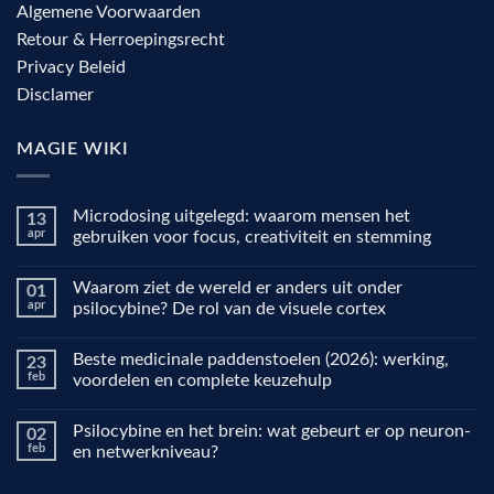
Algemene Voorwaarden
Retour & Herroepingsrecht
Privacy Beleid
Disclamer
MAGIE WIKI
Microdosing uitgelegd: waarom mensen het
13
apr
gebruiken voor focus, creativiteit en stemming
Geen
reacties
Waarom ziet de wereld er anders uit onder
01
op
Microdosing
apr
psilocybine? De rol van de visuele cortex
uitgelegd:
waarom
Geen
mensen
reacties
Beste medicinale paddenstoelen (2026): werking,
23
het
op
gebruiken
Waarom
feb
voordelen en complete keuzehulp
voor
ziet
focus,
de
Geen
creativiteit
wereld
reacties
Psilocybine en het brein: wat gebeurt er op neuron-
02
en
er
op
stemming
anders
Beste
feb
en netwerkniveau?
uit
medicinale
onder
paddenstoelen
Geen
psilocybine?
(2026):
reacties