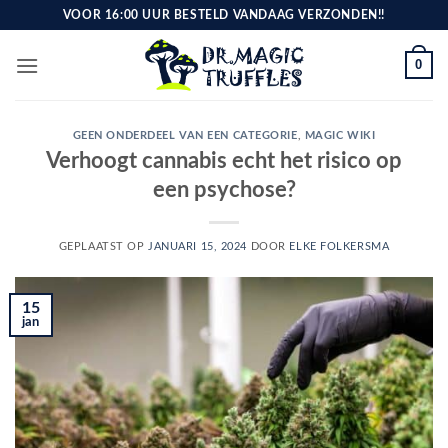
Ga
VOOR 16:00 UUR BESTELD VANDAAG VERZONDEN!!
naar
inhoud
0
GEEN ONDERDEEL VAN EEN CATEGORIE
,
MAGIC WIKI
Verhoogt cannabis echt het risico op
een psychose?
GEPLAATST OP
JANUARI 15, 2024
DOOR
ELKE FOLKERSMA
15
jan