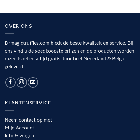
uit
medicinale
onder
paddenstoelen
psilocybine?
(2026):
De
werking,
rol
voordelen
van
en
OVER ONS
de
complete
visuele
keuzehulp
cortex
Drmagictruffles.com biedt de beste kwaliteit en service. Bij
ons vind u de goedkoopste prijzen en de producten worden
razendsnel en altijd gratis door heel Nederland & Belgie
geleverd.
KLANTENSERVICE
Neem contact op met
Mijn Account
Info & vragen