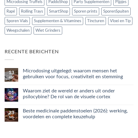
Microdosing Truffels
PaddoShop
Party Supplementen
Pijpjes
Rapé
Rolling Trays
SmartShop
Sporen prints
SporenSpuiten
Sporen Vials
Supplementen & Vitamines
Tincturen
Vloei en Tip
Weegschalen
Wiet Grinders
RECENTE BERICHTEN
Microdosing uitgelegd: waarom mensen het
13
gebruiken voor focus, creativiteit en stemming
apr
Geen
reacties
Waarom ziet de wereld er anders uit onder
op
01
Microdosing
psilocybine? De rol van de visuele cortex
apr
uitgelegd:
waarom
Geen
mensen
reacties
Beste medicinale paddenstoelen (2026): werking,
het
op
23
gebruiken
Waarom
voordelen en complete keuzehulp
feb
voor
ziet
focus,
de
Geen
creativiteit
wereld
reacties
en
er
op
stemming
anders
Beste