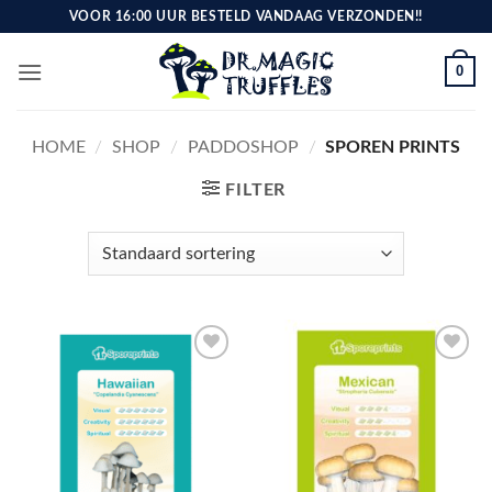
Ga
VOOR 16:00 UUR BESTELD VANDAAG VERZONDEN!!
naar
inhoud
0
HOME
/
SHOP
/
PADDOSHOP
/
SPOREN PRINTS
FILTER
Toevoegen
Toevoegen
aan
aan
verlanglijst
verlanglijst