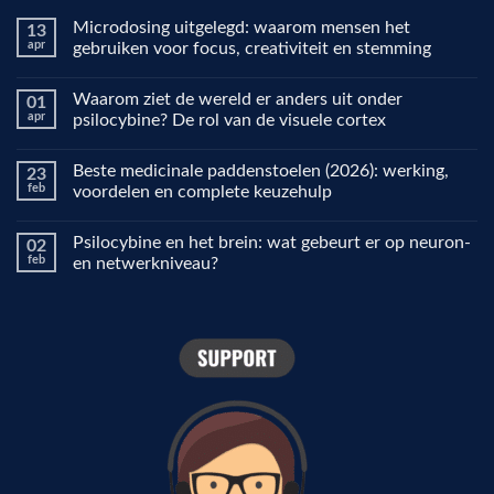
Microdosing uitgelegd: waarom mensen het
13
apr
gebruiken voor focus, creativiteit en stemming
Geen
reacties
Waarom ziet de wereld er anders uit onder
01
op
Microdosing
apr
psilocybine? De rol van de visuele cortex
uitgelegd:
waarom
Geen
mensen
reacties
Beste medicinale paddenstoelen (2026): werking,
23
het
op
gebruiken
Waarom
feb
voordelen en complete keuzehulp
voor
ziet
focus,
de
Geen
creativiteit
wereld
reacties
Psilocybine en het brein: wat gebeurt er op neuron-
02
en
er
op
stemming
anders
Beste
feb
en netwerkniveau?
uit
medicinale
onder
paddenstoelen
Geen
psilocybine?
(2026):
reacties
De
werking,
op
rol
voordelen
Psilocybine
van
en
en
de
complete
het
visuele
keuzehulp
brein:
cortex
wat
gebeurt
er
op
neuron-
en
netwerkniveau?