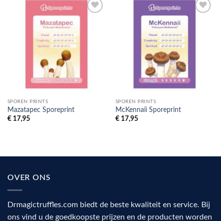
Toevoegen
Toevoegen
aan
aan
verlanglijst
verlanglijst
SPOREN PRINTS
SPOREN PRINTS
Mazatapec Sporeprint
McKennaii Sporeprint
€
17,95
€
17,95
OVER ONS
Drmagictruffles.com biedt de beste kwaliteit en service. Bij
ons vind u de goedkoopste prijzen en de producten worden