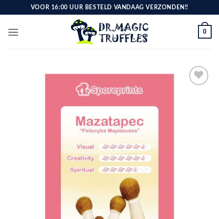
Ga
VOOR 16:00 UUR BESTELD VANDAAG VERZONDEN!!
naar
inhoud
0
Toevoegen
aan
verlanglijst