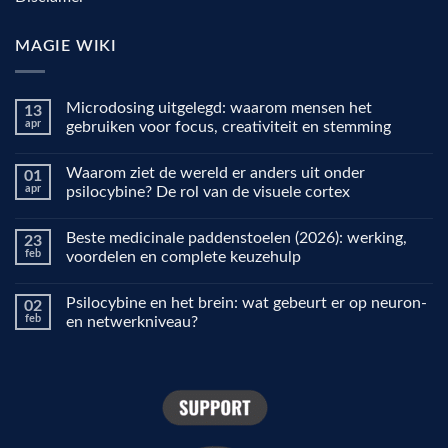
MAGIE WIKI
Microdosing uitgelegd: waarom mensen het
13
apr
gebruiken voor focus, creativiteit en stemming
Geen
reacties
Waarom ziet de wereld er anders uit onder
01
op
Microdosing
apr
psilocybine? De rol van de visuele cortex
uitgelegd:
waarom
Geen
mensen
reacties
Beste medicinale paddenstoelen (2026): werking,
23
het
op
gebruiken
Waarom
feb
voordelen en complete keuzehulp
voor
ziet
focus,
de
Geen
creativiteit
wereld
reacties
Psilocybine en het brein: wat gebeurt er op neuron-
02
en
er
op
stemming
anders
Beste
feb
en netwerkniveau?
uit
medicinale
onder
paddenstoelen
Geen
psilocybine?
(2026):
reacties
De
werking,
op
rol
voordelen
Psilocybine
van
en
en
de
complete
het
visuele
keuzehulp
brein:
cortex
wat
gebeurt