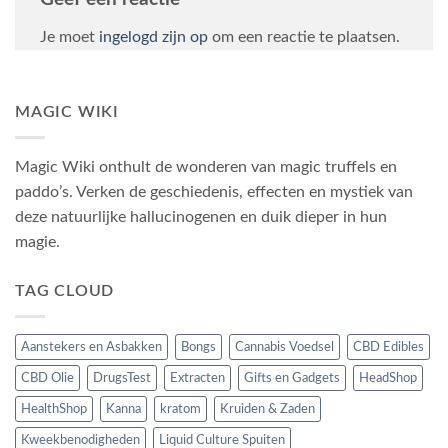
Je moet
ingelogd zijn op
om een reactie te plaatsen.
MAGIC WIKI
Magic Wiki onthult de wonderen van magic truffels en
paddo’s. Verken de geschiedenis, effecten en mystiek van
deze natuurlijke hallucinogenen en duik dieper in hun
magie.
TAG CLOUD
Aanstekers en Asbakken
Bongs
Cannabis Voedsel
CBD Edibles
CBD Olie
DrugsTest
Extracten
Gifts en Gadgets
HeadShop
HealthShop
Kanna
kratom
Kruiden & Zaden
Kweekbenodigheden
Liquid Culture Spuiten