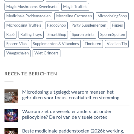
Magic Mushrooms Kweeksets
Magic Truffels
Medicinale Paddenstoelen
Mescaline Cactussen
MicrodosingShop
Microdosing Truffels
PaddoShop
Party Supplementen
Pijpjes
Rapé
Rolling Trays
SmartShop
Sporen prints
SporenSpuiten
Sporen Vials
Supplementen & Vitamines
Tincturen
Vloei en Tip
Weegschalen
Wiet Grinders
RECENTE BERICHTEN
Microdosing uitgelegd: waarom mensen het
13
gebruiken voor focus, creativiteit en stemming
apr
Geen
reacties
Waarom ziet de wereld er anders uit onder
op
01
Microdosing
psilocybine? De rol van de visuele cortex
apr
uitgelegd:
waarom
Geen
mensen
reacties
Beste medicinale paddenstoelen (2026): werking,
het
op
23