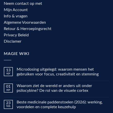
Neem contact op met
Mijn Account
Info & vragen
Algemene Voorwaarden
Retour & Herroepingsrecht
Privacy Beleid
Disclamer
MAGIE WIKI
Microdosing uitgelegd: waarom mensen het
13
apr
gebruiken voor focus, creativiteit en stemming
Geen
reacties
Waarom ziet de wereld er anders uit onder
01
op
Microdosing
apr
psilocybine? De rol van de visuele cortex
uitgelegd:
waarom
Geen
mensen
reacties
Beste medicinale paddenstoelen (2026): werking,
23
het
op
gebruiken
Waarom
feb
voordelen en complete keuzehulp
voor
ziet
focus,
de
Geen