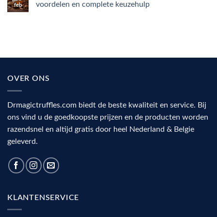
gebruiken
Waarom
voordelen en complete keuzehulp
feb
voor
ziet
focus,
de
Geen
creativiteit
wereld
reacties
en
er
op
stemming
anders
Beste
uit
medicinale
onder
paddenstoelen
psilocybine?
(2026):
De
werking,
rol
voordelen
van
en
OVER ONS
de
complete
visuele
keuzehulp
cortex
Drmagictruffles.com biedt de beste kwaliteit en service. Bij
ons vind u de goedkoopste prijzen en de producten worden
razendsnel en altijd gratis door heel Nederland & Belgie
geleverd.
KLANTENSERVICE