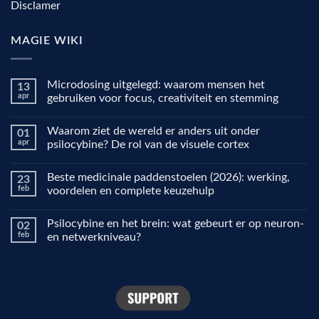
Disclamer
MAGIE WIKI
Microdosing uitgelegd: waarom mensen het
13
apr
gebruiken voor focus, creativiteit en stemming
Geen
reacties
Waarom ziet de wereld er anders uit onder
01
op
Microdosing
apr
psilocybine? De rol van de visuele cortex
uitgelegd:
waarom
Geen
mensen
reacties
Beste medicinale paddenstoelen (2026): werking,
23
het
op
gebruiken
Waarom
feb
voordelen en complete keuzehulp
voor
ziet
focus,
de
Geen
creativiteit
wereld
reacties
Psilocybine en het brein: wat gebeurt er op neuron-
02
en
er
op
stemming
anders
Beste
feb
en netwerkniveau?
uit
medicinale
onder
paddenstoelen
Geen
psilocybine?
(2026):
reacties
De
werking,
op
rol
voordelen
Psilocybine
van
en
en
de
complete
het
visuele
keuzehulp
brein:
cortex
wat