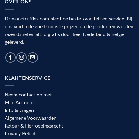
OVER ONS
de
complete
visuele
keuzehulp
cortex
Drmagictruffles.com biedt de beste kwaliteit en service. Bij
ons vind u de goedkoopste prijzen en de producten worden
razendsnel en altijd gratis door heel Nederland & Belgie
geleverd.
KLANTENSERVICE
Neem contact op met
Mijn Account
Info & vragen
Algemene Voorwaarden
Retour & Herroepingsrecht
Privacy Beleid