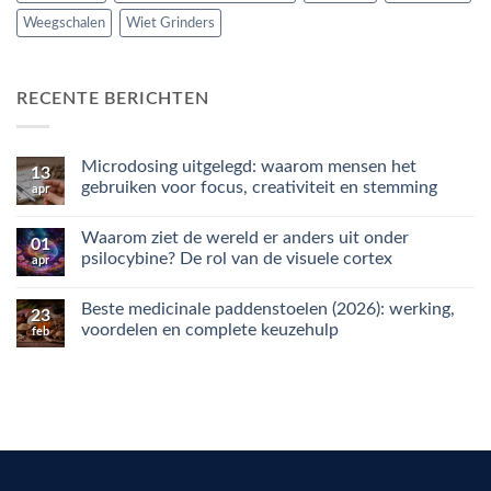
Weegschalen
Wiet Grinders
RECENTE BERICHTEN
Microdosing uitgelegd: waarom mensen het
13
gebruiken voor focus, creativiteit en stemming
apr
Geen
reacties
Waarom ziet de wereld er anders uit onder
op
01
Microdosing
psilocybine? De rol van de visuele cortex
apr
uitgelegd:
waarom
Geen
mensen
reacties
Beste medicinale paddenstoelen (2026): werking,
het
op
23
gebruiken
Waarom
voordelen en complete keuzehulp
feb
voor
ziet
focus,
de
Geen
creativiteit
wereld
reacties
en
er
op
stemming
anders
Beste
uit
medicinale
onder
paddenstoelen
psilocybine?
(2026):
De
werking,
rol
voordelen
van
en