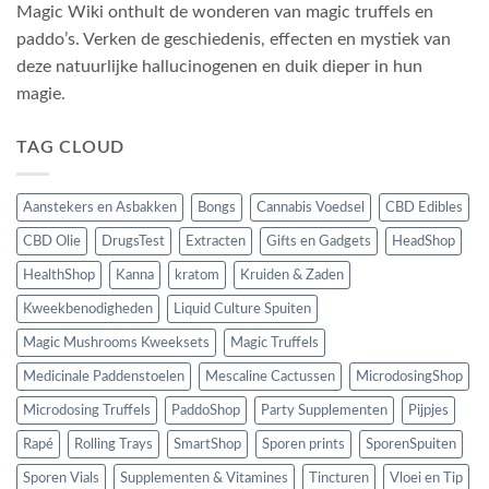
Magic Wiki onthult de wonderen van magic truffels en
paddo’s. Verken de geschiedenis, effecten en mystiek van
deze natuurlijke hallucinogenen en duik dieper in hun
magie.
TAG CLOUD
Aanstekers en Asbakken
Bongs
Cannabis Voedsel
CBD Edibles
CBD Olie
DrugsTest
Extracten
Gifts en Gadgets
HeadShop
HealthShop
Kanna
kratom
Kruiden & Zaden
Kweekbenodigheden
Liquid Culture Spuiten
Magic Mushrooms Kweeksets
Magic Truffels
Medicinale Paddenstoelen
Mescaline Cactussen
MicrodosingShop
Microdosing Truffels
PaddoShop
Party Supplementen
Pijpjes
Rapé
Rolling Trays
SmartShop
Sporen prints
SporenSpuiten
Sporen Vials
Supplementen & Vitamines
Tincturen
Vloei en Tip