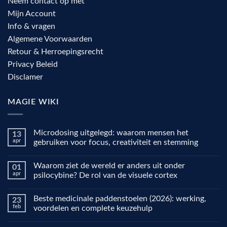
Neem contact op met
Mijn Account
Info & vragen
Algemene Voorwaarden
Retour & Herroepingsrecht
Privacy Beleid
Disclamer
MAGIE WIKI
Microdosing uitgelegd: waarom mensen het
13
apr
gebruiken voor focus, creativiteit en stemming
Geen
reacties
Waarom ziet de wereld er anders uit onder
01
op
Microdosing
apr
psilocybine? De rol van de visuele cortex
uitgelegd:
waarom
Geen
mensen
reacties
Beste medicinale paddenstoelen (2026): werking,
23
het
op
gebruiken
Waarom
feb
voordelen en complete keuzehulp
voor
ziet
focus,
de
Geen
creativiteit
wereld
reacties