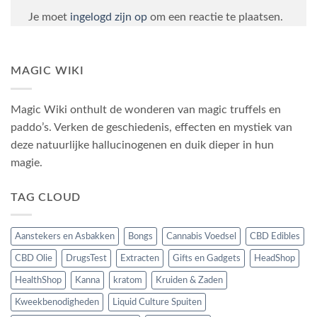
Je moet
ingelogd zijn op
om een reactie te plaatsen.
MAGIC WIKI
Magic Wiki onthult de wonderen van magic truffels en
paddo’s. Verken de geschiedenis, effecten en mystiek van
deze natuurlijke hallucinogenen en duik dieper in hun
magie.
TAG CLOUD
Aanstekers en Asbakken
Bongs
Cannabis Voedsel
CBD Edibles
CBD Olie
DrugsTest
Extracten
Gifts en Gadgets
HeadShop
HealthShop
Kanna
kratom
Kruiden & Zaden
Kweekbenodigheden
Liquid Culture Spuiten