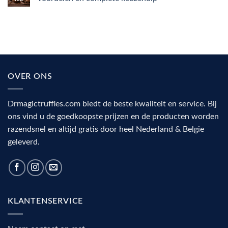
voor
ziet
focus,
de
Geen
creativiteit
wereld
reacties
en
er
op
stemming
anders
Beste
uit
medicinale
onder
paddenstoelen
psilocybine?
(2026):
De
werking,
rol
voordelen
van
en
OVER ONS
de
complete
visuele
keuzehulp
cortex
Drmagictruffles.com biedt de beste kwaliteit en service. Bij
ons vind u de goedkoopste prijzen en de producten worden
razendsnel en altijd gratis door heel Nederland & Belgie
geleverd.
KLANTENSERVICE