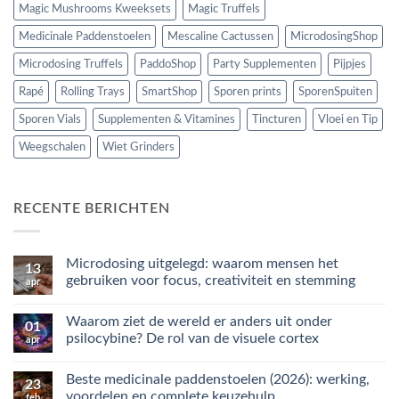
Magic Mushrooms Kweeksets
Magic Truffels
Medicinale Paddenstoelen
Mescaline Cactussen
MicrodosingShop
Microdosing Truffels
PaddoShop
Party Supplementen
Pijpjes
Rapé
Rolling Trays
SmartShop
Sporen prints
SporenSpuiten
Sporen Vials
Supplementen & Vitamines
Tincturen
Vloei en Tip
Weegschalen
Wiet Grinders
RECENTE BERICHTEN
Microdosing uitgelegd: waarom mensen het
13
gebruiken voor focus, creativiteit en stemming
apr
Geen
reacties
Waarom ziet de wereld er anders uit onder
op
01
Microdosing
psilocybine? De rol van de visuele cortex
apr
uitgelegd:
waarom
Geen
mensen
reacties
Beste medicinale paddenstoelen (2026): werking,
het
op
23
gebruiken
Waarom
voordelen en complete keuzehulp
feb