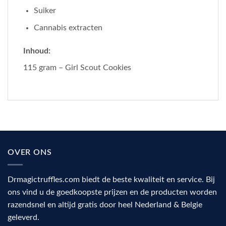
Suiker
Cannabis extracten
Inhoud:
115 gram – Girl Scout Cookies
OVER ONS
Drmagictruffles.com biedt de beste kwaliteit en service. Bij
ons vind u de goedkoopste prijzen en de producten worden
razendsnel en altijd gratis door heel Nederland & Belgie
geleverd.