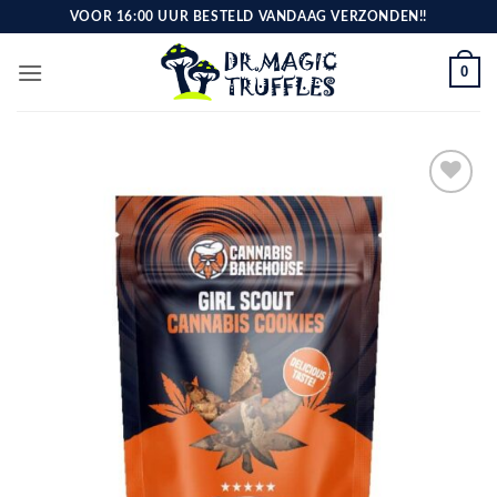
Ga
VOOR 16:00 UUR BESTELD VANDAAG VERZONDEN!!
naar
inhoud
0
Toevoegen
aan
verlanglijst