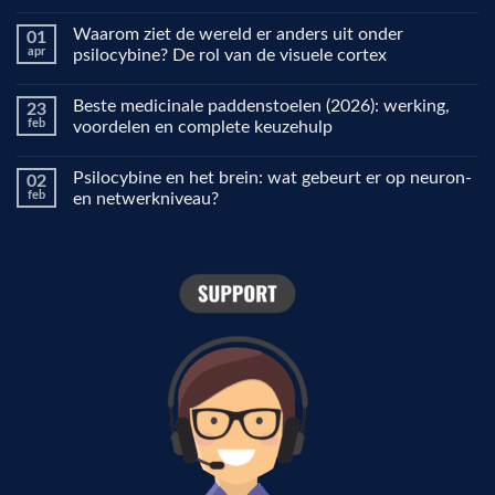
Geen
reacties
Waarom ziet de wereld er anders uit onder
01
op
Microdosing
apr
psilocybine? De rol van de visuele cortex
uitgelegd:
waarom
Geen
mensen
reacties
Beste medicinale paddenstoelen (2026): werking,
23
het
op
gebruiken
Waarom
feb
voordelen en complete keuzehulp
voor
ziet
focus,
de
Geen
creativiteit
wereld
reacties
Psilocybine en het brein: wat gebeurt er op neuron-
02
en
er
op
stemming
anders
Beste
feb
en netwerkniveau?
uit
medicinale
onder
paddenstoelen
Geen
psilocybine?
(2026):
reacties
De
werking,
op
rol
voordelen
Psilocybine
van
en
en
de
complete
het
visuele
keuzehulp
brein:
cortex
wat
gebeurt
er
op
neuron-
en
netwerkniveau?