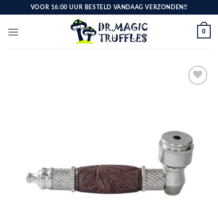
Ga
VOOR 16:00 UUR BESTELD VANDAAG VERZONDEN!!
naar
inhoud
0
Toevoegen
aan
verlanglijst