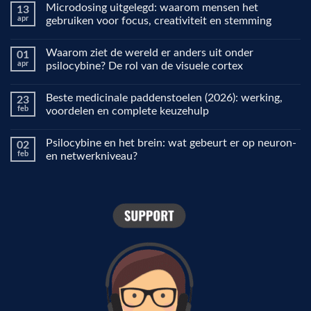
Microdosing uitgelegd: waarom mensen het
13
apr
gebruiken voor focus, creativiteit en stemming
Geen
reacties
Waarom ziet de wereld er anders uit onder
01
op
Microdosing
apr
psilocybine? De rol van de visuele cortex
uitgelegd:
waarom
Geen
mensen
reacties
Beste medicinale paddenstoelen (2026): werking,
23
het
op
gebruiken
Waarom
feb
voordelen en complete keuzehulp
voor
ziet
focus,
de
Geen
creativiteit
wereld
reacties
Psilocybine en het brein: wat gebeurt er op neuron-
02
en
er
op
stemming
anders
Beste
feb
en netwerkniveau?
uit
medicinale
onder
paddenstoelen
Geen
psilocybine?
(2026):
reacties
De
werking,
op
rol
voordelen
Psilocybine
van
en
en
de
complete
het
visuele
keuzehulp
brein:
cortex
wat
gebeurt
er
op
neuron-
en
netwerkniveau?