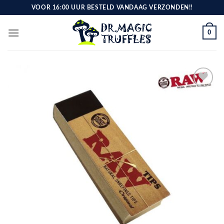
Ga
VOOR 16:00 UUR BESTELD VANDAAG VERZONDEN!!
naar
inhoud
0
Toevoegen
aan
verlanglijst