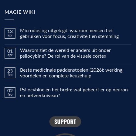
MAGIE WIKI
Microdosing uitgelegd: waarom mensen het
13
apr
gebruiken voor focus, creativiteit en stemming
Geen
reacties
Waarom ziet de wereld er anders uit onder
01
op
Microdosing
apr
psilocybine? De rol van de visuele cortex
uitgelegd:
waarom
Geen
mensen
reacties
Beste medicinale paddenstoelen (2026): werking,
23
het
op
gebruiken
Waarom
feb
voordelen en complete keuzehulp
voor
ziet
focus,
de
Geen
creativiteit
wereld
reacties
Psilocybine en het brein: wat gebeurt er op neuron-
02
en
er
op
stemming
anders
Beste
feb
en netwerkniveau?
uit
medicinale
onder
paddenstoelen
Geen
psilocybine?
(2026):
reacties
De
werking,
op
rol
voordelen
Psilocybine
van
en
en
de
complete
het
visuele
keuzehulp
brein:
cortex
wat
gebeurt