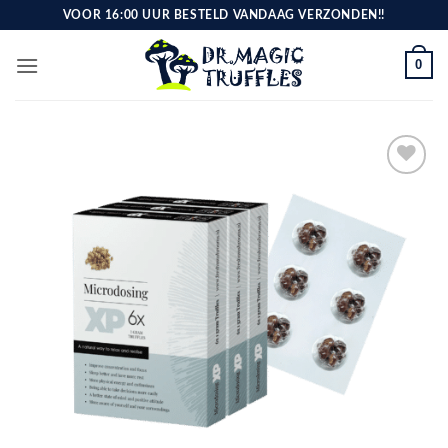
Ga
VOOR 16:00 UUR BESTELD VANDAAG VERZONDEN!!
naar
inhoud
0
Toevoegen
aan
verlanglijst