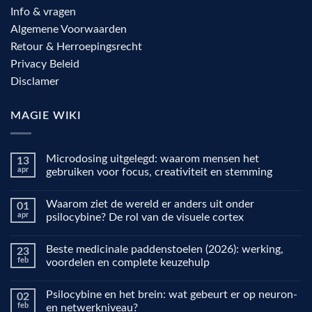
Info & vragen
Algemene Voorwaarden
Retour & Herroepingsrecht
Privacy Beleid
Disclamer
MAGIE WIKI
Microdosing uitgelegd: waarom mensen het
13
apr
gebruiken voor focus, creativiteit en stemming
Geen
reacties
Waarom ziet de wereld er anders uit onder
01
op
Microdosing
apr
psilocybine? De rol van de visuele cortex
uitgelegd:
waarom
Geen
mensen
reacties
Beste medicinale paddenstoelen (2026): werking,
23
het
op
gebruiken
Waarom
feb
voordelen en complete keuzehulp
voor
ziet
focus,
de
Geen
creativiteit
wereld
reacties
Psilocybine en het brein: wat gebeurt er op neuron-
02
en
er
op
stemming
anders
Beste
feb
en netwerkniveau?