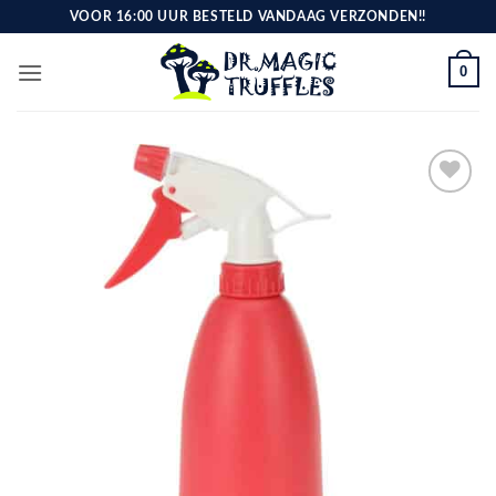
Ga
VOOR 16:00 UUR BESTELD VANDAAG VERZONDEN!!
naar
inhoud
0
Toevoegen
aan
verlanglijst