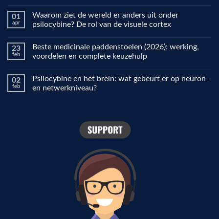
Geen
reacties
Waarom ziet de wereld er anders uit onder
01
op
Microdosing
apr
psilocybine? De rol van de visuele cortex
uitgelegd:
waarom
Geen
mensen
reacties
Beste medicinale paddenstoelen (2026): werking,
23
het
op
gebruiken
Waarom
feb
voordelen en complete keuzehulp
voor
ziet
focus,
de
Geen
creativiteit
wereld
reacties
Psilocybine en het brein: wat gebeurt er op neuron-
02
en
er
op
stemming
anders
Beste
feb
en netwerkniveau?
uit
medicinale
onder
paddenstoelen
Geen
psilocybine?
(2026):
reacties
De
werking,
op
rol
voordelen
Psilocybine
van
en
en
de
complete
het
visuele
keuzehulp
brein:
cortex
wat
gebeurt
er
op
neuron-
en
netwerkniveau?