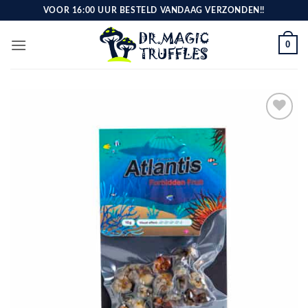
Ga
VOOR 16:00 UUR BESTELD VANDAAG VERZONDEN!!
naar
inhoud
0
Toevoegen
aan
verlanglijst