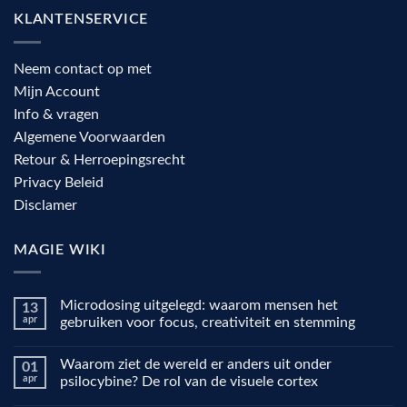
KLANTENSERVICE
Neem contact op met
Mijn Account
Info & vragen
Algemene Voorwaarden
Retour & Herroepingsrecht
Privacy Beleid
Disclamer
MAGIE WIKI
Microdosing uitgelegd: waarom mensen het
13
apr
gebruiken voor focus, creativiteit en stemming
Geen
reacties
Waarom ziet de wereld er anders uit onder
01
op
Microdosing
apr
psilocybine? De rol van de visuele cortex
uitgelegd:
waarom
Geen