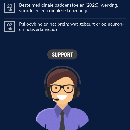
mensen
reacties
Beste medicinale paddenstoelen (2026): werking,
23
het
op
gebruiken
Waarom
feb
voordelen en complete keuzehulp
voor
ziet
focus,
de
Geen
creativiteit
wereld
reacties
Psilocybine en het brein: wat gebeurt er op neuron-
02
en
er
op
stemming
anders
Beste
feb
en netwerkniveau?
uit
medicinale
onder
paddenstoelen
Geen
psilocybine?
(2026):
reacties
De
werking,
op
rol
voordelen
Psilocybine
van
en
en
de
complete
het
visuele
keuzehulp
brein:
cortex
wat
gebeurt
er
op
neuron-
en
netwerkniveau?