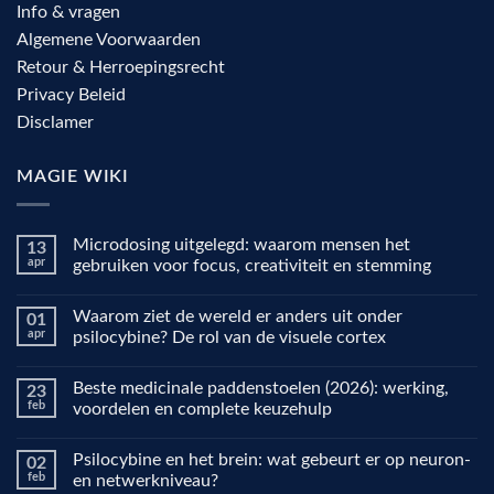
Info & vragen
Algemene Voorwaarden
Retour & Herroepingsrecht
Privacy Beleid
Disclamer
MAGIE WIKI
Microdosing uitgelegd: waarom mensen het
13
apr
gebruiken voor focus, creativiteit en stemming
Geen
reacties
Waarom ziet de wereld er anders uit onder
01
op
Microdosing
apr
psilocybine? De rol van de visuele cortex
uitgelegd:
waarom
Geen
mensen
reacties
Beste medicinale paddenstoelen (2026): werking,
23
het
op
gebruiken
Waarom
feb
voordelen en complete keuzehulp
voor
ziet
focus,
de
Geen
creativiteit
wereld
reacties
Psilocybine en het brein: wat gebeurt er op neuron-
02
en
er
op
stemming
anders
Beste
feb
en netwerkniveau?
uit
medicinale