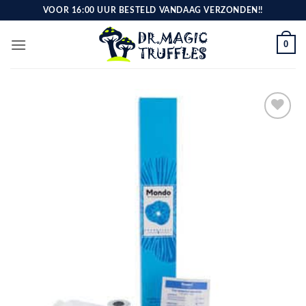
Ga
VOOR 16:00 UUR BESTELD VANDAAG VERZONDEN!!
naar
inhoud
0
Toevoegen
aan
verlanglijst