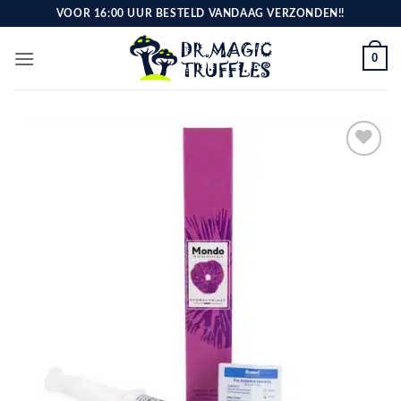
Ga
VOOR 16:00 UUR BESTELD VANDAAG VERZONDEN!!
naar
inhoud
0
Toevoegen
aan
verlanglijst