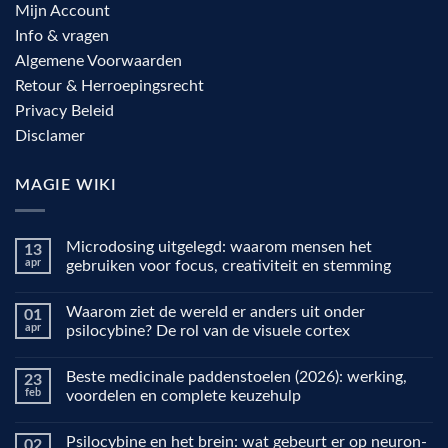
Mijn Account
Info & vragen
Algemene Voorwaarden
Retour & Herroepingsrecht
Privacy Beleid
Disclamer
MAGIE WIKI
Microdosing uitgelegd: waarom mensen het
13
apr
gebruiken voor focus, creativiteit en stemming
Geen
reacties
Waarom ziet de wereld er anders uit onder
01
op
Microdosing
apr
psilocybine? De rol van de visuele cortex
uitgelegd:
waarom
Geen
mensen
reacties
Beste medicinale paddenstoelen (2026): werking,
23
het
op
gebruiken
Waarom
feb
voordelen en complete keuzehulp
voor
ziet
focus,
de
Geen
creativiteit
wereld
reacties
Psilocybine en het brein: wat gebeurt er op neuron-
02
en
er
op