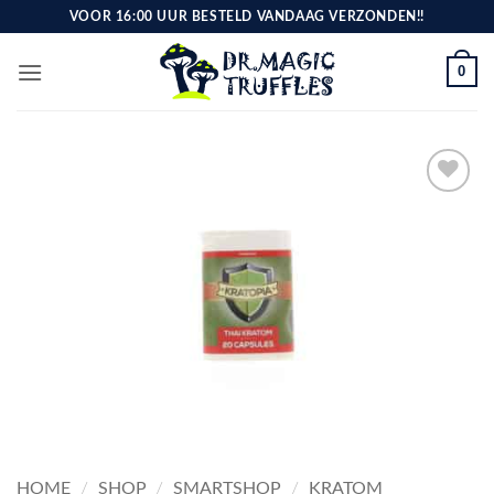
Ga
VOOR 16:00 UUR BESTELD VANDAAG VERZONDEN!!
naar
inhoud
0
Toevoegen
aan
verlanglijst
HOME
/
SHOP
/
SMARTSHOP
/
KRATOM