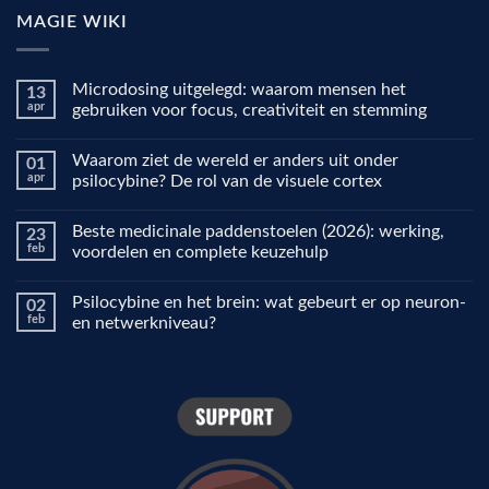
MAGIE WIKI
Microdosing uitgelegd: waarom mensen het
13
apr
gebruiken voor focus, creativiteit en stemming
Geen
reacties
Waarom ziet de wereld er anders uit onder
01
op
Microdosing
apr
psilocybine? De rol van de visuele cortex
uitgelegd:
waarom
Geen
mensen
reacties
Beste medicinale paddenstoelen (2026): werking,
23
het
op
gebruiken
Waarom
feb
voordelen en complete keuzehulp
voor
ziet
focus,
de
Geen
creativiteit
wereld
reacties
Psilocybine en het brein: wat gebeurt er op neuron-
02
en
er
op
stemming
anders
Beste
feb
en netwerkniveau?
uit
medicinale
onder
paddenstoelen
Geen
psilocybine?
(2026):
reacties
De
werking,
op
rol
voordelen
Psilocybine
van
en
en
de
complete
het
visuele
keuzehulp
brein:
cortex
wat
gebeurt
er
op