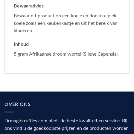
Bewaaradvies
Bewaar dit product op een koele en donkere plek
koele zoals een keukenkastje en uit het bereik van
kinderen.
Inhoud
5 gram Afrikaanse droom wortel (Silene Capensis).
OVER ONS
Drmagictruffles.com biedt de beste kwaliteit en service. Bij
ons vind u de goedkoopste prijzen en de producten worden