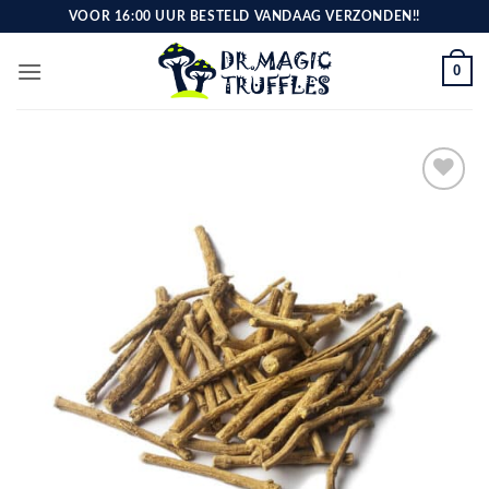
Ga
VOOR 16:00 UUR BESTELD VANDAAG VERZONDEN!!
naar
inhoud
0
Toevoegen
aan
verlanglijst