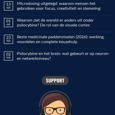
Microdosing uitgelegd: waarom mensen het
13
apr
gebruiken voor focus, creativiteit en stemming
Geen
reacties
Waarom ziet de wereld er anders uit onder
01
op
Microdosing
apr
psilocybine? De rol van de visuele cortex
uitgelegd:
waarom
Geen
mensen
reacties
Beste medicinale paddenstoelen (2026): werking,
23
het
op
gebruiken
Waarom
feb
voordelen en complete keuzehulp
voor
ziet
focus,
de
Geen
creativiteit
wereld
reacties
Psilocybine en het brein: wat gebeurt er op neuron-
02
en
er
op
stemming
anders
Beste
feb
en netwerkniveau?
uit
medicinale
onder
paddenstoelen
Geen
psilocybine?
(2026):
reacties
De
werking,
op
rol
voordelen
Psilocybine
van
en
en
de
complete
het
visuele
keuzehulp
brein:
cortex
wat
gebeurt
er
op
neuron-
en
netwerkniveau?