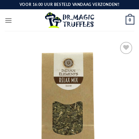
Ga
VOOR 16:00 UUR BESTELD VANDAAG VERZONDEN!!
naar
inhoud
0
Toevoegen
aan
verlanglijst