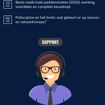
Beste medicinale paddenstoelen (2026): werking,
23
het
op
gebruiken
Waarom
feb
voordelen en complete keuzehulp
voor
ziet
focus,
de
Geen
creativiteit
wereld
reacties
Psilocybine en het brein: wat gebeurt er op neuron-
02
en
er
op
stemming
anders
Beste
feb
en netwerkniveau?
uit
medicinale
onder
paddenstoelen
Geen
psilocybine?
(2026):
reacties
De
werking,
op
rol
voordelen
Psilocybine
van
en
en
de
complete
het
visuele
keuzehulp
brein:
cortex
wat
gebeurt
er
op
neuron-
en
netwerkniveau?