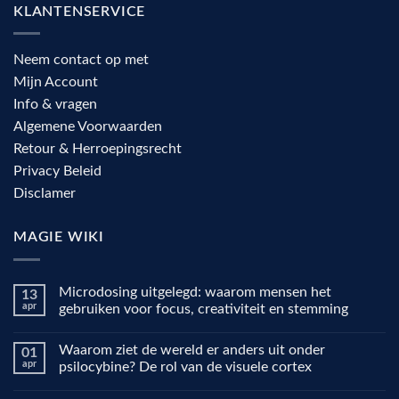
KLANTENSERVICE
Neem contact op met
Mijn Account
Info & vragen
Algemene Voorwaarden
Retour & Herroepingsrecht
Privacy Beleid
Disclamer
MAGIE WIKI
Microdosing uitgelegd: waarom mensen het
13
apr
gebruiken voor focus, creativiteit en stemming
Geen
reacties
Waarom ziet de wereld er anders uit onder
01
op
Microdosing
apr
psilocybine? De rol van de visuele cortex
uitgelegd:
waarom
Geen
mensen
reacties