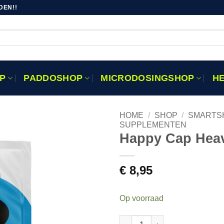
DEN!!
P
PADDOSHOP
MICRODOSINGSHOP
H
HOME
/
SHOP
/
SMARTS
SUPPLEMENTEN
Happy Cap Hea
Toevoegen
aan
verlanglijst
€
8,95
Op voorraad
Happy Cap Heavenly-E aantal