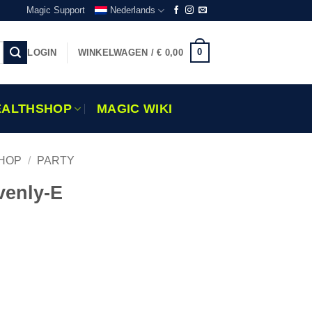
Magic Support
Nederlands
0
LOGIN
WINKELWAGEN /
€
0,00
EALTHSHOP
MAGIC WIKI
HOP
/
PARTY
venly-E