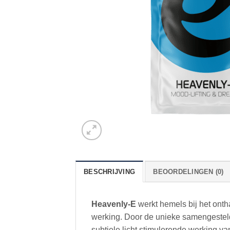
BESCHRIJVING
BEOORDELINGEN (0)
Heavenly-E
werkt hemels bij het ont
werking. Door de unieke samengesteld
subtiele licht stimulerende werking v