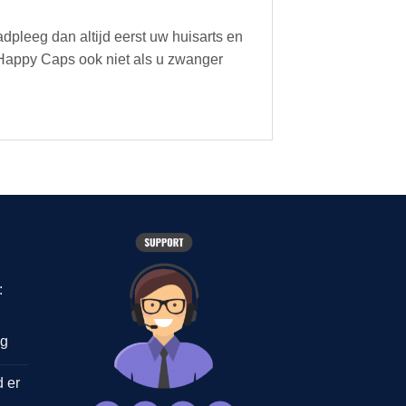
leeg dan altijd eerst uw huisarts en
Happy Caps ook niet als u zwanger
:
ng
 er