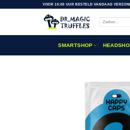
Ga
VOOR 16:00 UUR BESTELD VANDAAG VERZON
naar
inhoud
Zoeken
naar:
SMARTSHOP
HEADSHO