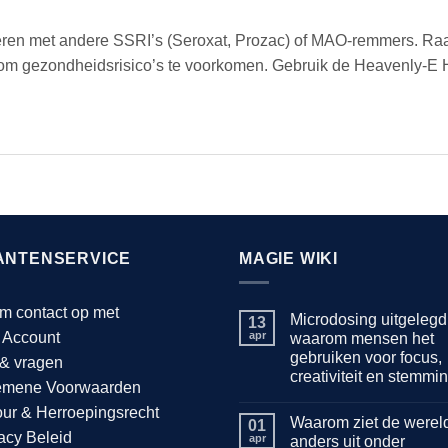
en met andere SSRI’s (Seroxat, Prozac) of MAO-remmers. Raadp
 om gezondheidsrisico’s te voorkomen. Gebruik de Heavenly-E 
ANTENSERVICE
MAGIE WIKI
m contact op met
Microdosing uitgelegd
13
 Account
apr
waarom mensen het
gebruiken voor focus,
 & vragen
creativiteit en stemmi
emene Voorwaarden
Geen
ur & Herroepingsrecht
reacties
Waarom ziet de wereld
op
01
acy Beleid
Microdosing
apr
anders uit onder