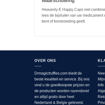
Waarschuwing
Heavenly-E Happy Caps niet combiner
lees de bijsluiter van uw medicament
bent of borstvoeding geeft.
OVER ONS
KL
Drmagictruffles.com biedt de
Nee
beste kwaliteit en service. Bij ons
Mijn
vind u de goedkoopste prijzen en
Info
de producten worden razendsnel
Alg
en altijd gratis door heel
Reto
Nederland & Belgie geleverd.
Priv