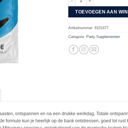
TOEVOEGEN AAN WI
Artikelnummer:
8101477
Categorie:
Party Supplementen
haasten, ontspannen en na een drukke werkdag. Totale ontspann
e formule kun je heerlijk op de bank ontstressen, goed tot rus
an Mitragyna speciosa, geëxtraheerd van de magische kratom bla