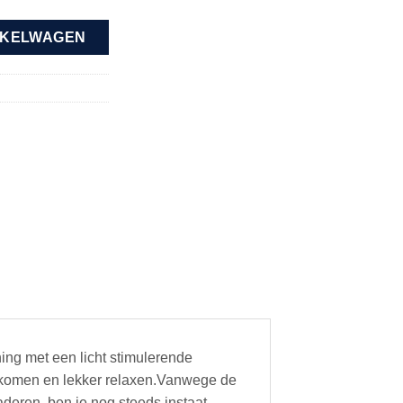
NKELWAGEN
ing met een licht stimulerende
t komen en lekker relaxen.Vanwege de
deren, ben je nog steeds instaat