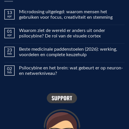
Microdosing uitgelegd: waarom mensen het
13
apr
gebruiken voor focus, creativiteit en stemming
Geen
reacties
Waarom ziet de wereld er anders uit onder
01
op
Microdosing
apr
psilocybine? De rol van de visuele cortex
uitgelegd:
waarom
Geen
mensen
reacties
Beste medicinale paddenstoelen (2026): werking,
23
het
op
gebruiken
Waarom
feb
voordelen en complete keuzehulp
voor
ziet
focus,
de
Geen
creativiteit
wereld
reacties
Psilocybine en het brein: wat gebeurt er op neuron-
02
en
er
op
stemming
anders
Beste
feb
en netwerkniveau?
uit
medicinale
onder
paddenstoelen
Geen
psilocybine?
(2026):
reacties
De
werking,
op
rol
voordelen
Psilocybine
van
en
en
de
complete
het
visuele
keuzehulp
brein:
cortex
wat
gebeurt
er
op
neuron-
en
netwerkniveau?