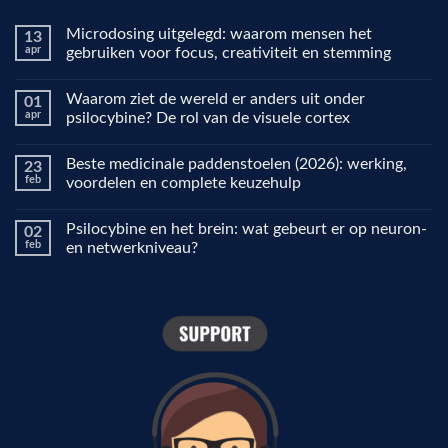
Microdosing uitgelegd: waarom mensen het
13
apr
gebruiken voor focus, creativiteit en stemming
Geen
reacties
Waarom ziet de wereld er anders uit onder
01
op
Microdosing
apr
psilocybine? De rol van de visuele cortex
uitgelegd:
waarom
Geen
mensen
reacties
Beste medicinale paddenstoelen (2026): werking,
23
het
op
gebruiken
Waarom
feb
voordelen en complete keuzehulp
voor
ziet
focus,
de
Geen
creativiteit
wereld
reacties
Psilocybine en het brein: wat gebeurt er op neuron-
02
en
er
op
stemming
anders
Beste
feb
en netwerkniveau?
uit
medicinale
onder
paddenstoelen
Geen
psilocybine?
(2026):
reacties
De
werking,
op
rol
voordelen
Psilocybine
van
en
en
de
complete
het
visuele
keuzehulp
brein:
cortex
wat
gebeurt
er
op
neuron-
en
netwerkniveau?