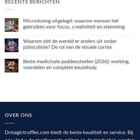
RECENTE BERICHTEN
Microdosing uitgelegd: waarom mensen het
13
gebruiken voor focus, creativiteit en stemming
apr
Geen
reacties
Waarom ziet de wereld er anders uit onder
op
01
Microdosing
psilocybine? De rol van de visuele cortex
apr
uitgelegd:
waarom
Geen
mensen
reacties
Beste medicinale paddenstoelen (2026): werking,
het
op
23
gebruiken
Waarom
voordelen en complete keuzehulp
feb
voor
ziet
focus,
de
Geen
creativiteit
wereld
reacties
en
er
op
stemming
anders
Beste
uit
medicinale
onder
paddenstoelen
psilocybine?
(2026):
De
werking,
rol
voordelen
van
en
OVER ONS
de
complete
visuele
keuzehulp
cortex
Drmagictruffles.com biedt de beste kwaliteit en service. Bij