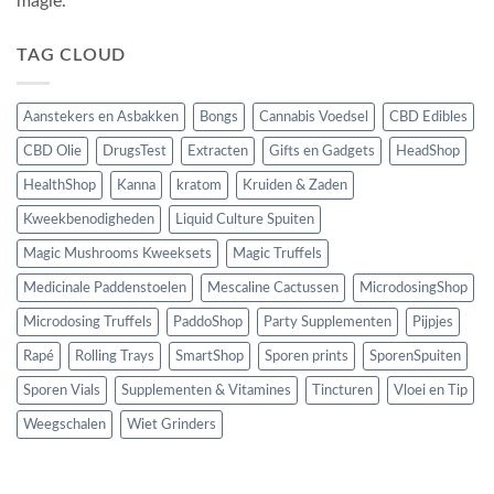
magie.
TAG CLOUD
Aanstekers en Asbakken
Bongs
Cannabis Voedsel
CBD Edibles
CBD Olie
DrugsTest
Extracten
Gifts en Gadgets
HeadShop
HealthShop
Kanna
kratom
Kruiden & Zaden
Kweekbenodigheden
Liquid Culture Spuiten
Magic Mushrooms Kweeksets
Magic Truffels
Medicinale Paddenstoelen
Mescaline Cactussen
MicrodosingShop
Microdosing Truffels
PaddoShop
Party Supplementen
Pijpjes
Rapé
Rolling Trays
SmartShop
Sporen prints
SporenSpuiten
Sporen Vials
Supplementen & Vitamines
Tincturen
Vloei en Tip
Weegschalen
Wiet Grinders