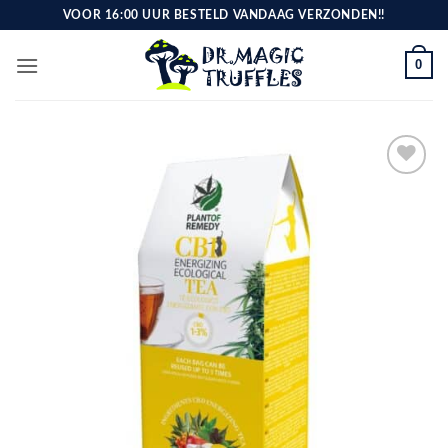
Ga
VOOR 16:00 UUR BESTELD VANDAAG VERZONDEN!!
naar
inhoud
0
Toevoegen
aan
verlanglijst