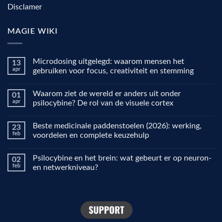
Disclamer
MAGIE WIKI
Microdosing uitgelegd: waarom mensen het
13
apr
gebruiken voor focus, creativiteit en stemming
Geen
reacties
Waarom ziet de wereld er anders uit onder
01
op
Microdosing
apr
psilocybine? De rol van de visuele cortex
uitgelegd:
waarom
Geen
mensen
reacties
Beste medicinale paddenstoelen (2026): werking,
23
het
op
gebruiken
Waarom
feb
voordelen en complete keuzehulp
voor
ziet
focus,
de
Geen
creativiteit
wereld
reacties
Psilocybine en het brein: wat gebeurt er op neuron-
02
en
er
op
stemming
anders
Beste
feb
en netwerkniveau?
uit
medicinale
onder
paddenstoelen
Geen
psilocybine?
(2026):
reacties
De
werking,
op
rol
voordelen
Psilocybine
van
en
en
de
complete
het
visuele
keuzehulp
brein: