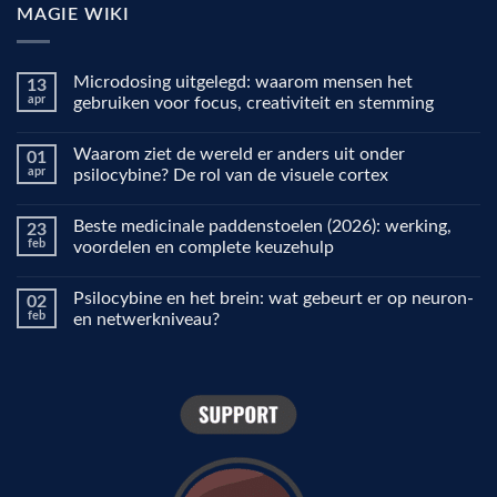
MAGIE WIKI
Microdosing uitgelegd: waarom mensen het
13
apr
gebruiken voor focus, creativiteit en stemming
Geen
reacties
Waarom ziet de wereld er anders uit onder
01
op
Microdosing
apr
psilocybine? De rol van de visuele cortex
uitgelegd:
waarom
Geen
mensen
reacties
Beste medicinale paddenstoelen (2026): werking,
23
het
op
gebruiken
Waarom
feb
voordelen en complete keuzehulp
voor
ziet
focus,
de
Geen
creativiteit
wereld
reacties
Psilocybine en het brein: wat gebeurt er op neuron-
02
en
er
op
stemming
anders
Beste
feb
en netwerkniveau?
uit
medicinale
onder
paddenstoelen
Geen
psilocybine?
(2026):
reacties
De
werking,
op
rol
voordelen
Psilocybine
van
en
en
de
complete
het
visuele
keuzehulp
brein:
cortex
wat
gebeurt
er
op