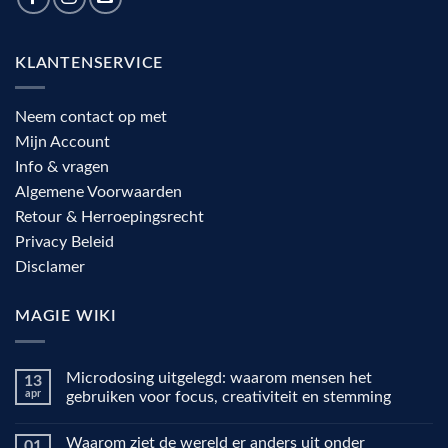
KLANTENSERVICE
Neem contact op met
Mijn Account
Info & vragen
Algemene Voorwaarden
Retour & Herroepingsrecht
Privacy Beleid
Disclamer
MAGIE WIKI
Microdosing uitgelegd: waarom mensen het
13
apr
gebruiken voor focus, creativiteit en stemming
Geen
reacties
Waarom ziet de wereld er anders uit onder
01
op