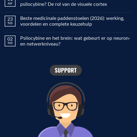
Microdosing
apr
psilocybine? De rol van de visuele cortex
uitgelegd:
waarom
Geen
mensen
reacties
Beste medicinale paddenstoelen (2026): werking,
23
het
op
gebruiken
Waarom
feb
voordelen en complete keuzehulp
voor
ziet
focus,
de
Geen
creativiteit
wereld
reacties
Psilocybine en het brein: wat gebeurt er op neuron-
02
en
er
op
stemming
anders
Beste
feb
en netwerkniveau?
uit
medicinale
onder
paddenstoelen
Geen
psilocybine?
(2026):
reacties
De
werking,
op
rol
voordelen
Psilocybine
van
en
en
de
complete
het
visuele
keuzehulp
brein:
cortex
wat
gebeurt
er
op
neuron-
en
netwerkniveau?