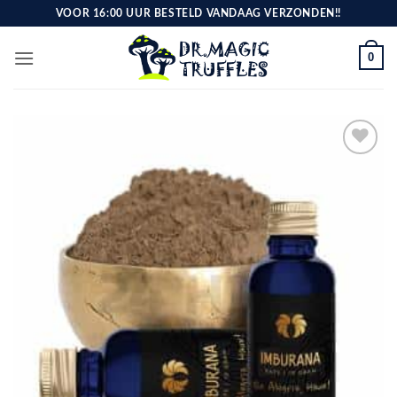
Ga
VOOR 16:00 UUR BESTELD VANDAAG VERZONDEN!!
naar
inhoud
0
Toevoegen
aan
verlanglijst