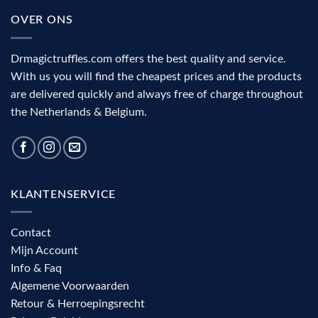
the
and
OVER ONS
visual
complete
cortex
decision
aid
Drmagictruffles.com offers the best quality and service.
With us you will find the cheapest prices and the products
are delivered quickly and always free of charge throughout
the Netherlands & Belgium.
KLANTENSERVICE
Contact
Mijn Account
Info & Faq
Algemene Voorwaarden
Retour & Herroepingsrecht