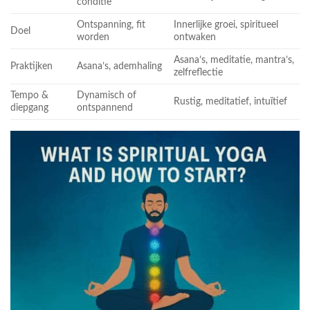
conditie
Ontspanning, fit
Innerlijke groei, spiritueel
Doel
worden
ontwaken
Asana’s, meditatie, mantra’s,
Praktijken
Asana’s, ademhaling
zelfreflectie
Tempo &
Dynamisch of
Rustig, meditatief, intuïtief
diepgang
ontspannend