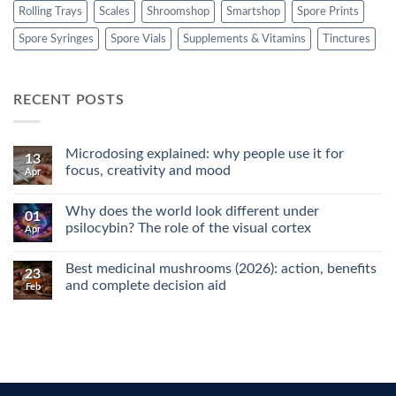
Rolling Trays
Scales
Shroomshop
Smartshop
Spore Prints
Spore Syringes
Spore Vials
Supplements & Vitamins
Tinctures
RECENT POSTS
Microdosing explained: why people use it for
13
focus, creativity and mood
Apr
No
Comments
Why does the world look different under
on
01
Microdosing
psilocybin? The role of the visual cortex
Apr
explained:
why
No
people
Comments
Best medicinal mushrooms (2026): action, benefits
use
on
23
it
Why
and complete decision aid
Feb
for
does
focus,
the
No
creativity
world
Comments
and
look
on
mood
different
Best
under
medicinal
psilocybin?
mushrooms
The
(2026):
role
action,
of
benefits