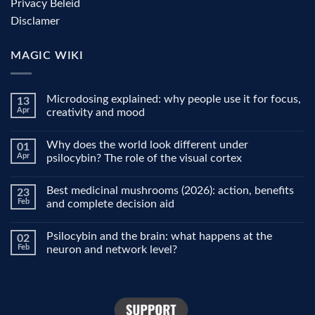
Privacy Beleid
Disclamer
MAGIC WIKI
Microdosing explained: why people use it for focus,
13
Apr
creativity and mood
No
Comments
Why does the world look different under
01
on
Microdosing
Apr
psilocybin? The role of the visual cortex
explained:
why
No
people
Comments
Best medicinal mushrooms (2026): action, benefits
23
use
on
it
Why
Feb
and complete decision aid
for
does
focus,
the
No
creativity
world
Comments
Psilocybin and the brain: what happens at the
02
and
look
on
mood
different
Best
Feb
neuron and network level?
under
medicinal
psilocybin?
mushrooms
No
The
(2026):
Comments
role
action,
on
of
benefits
Psilocybin
the
and
and
visual
complete
the