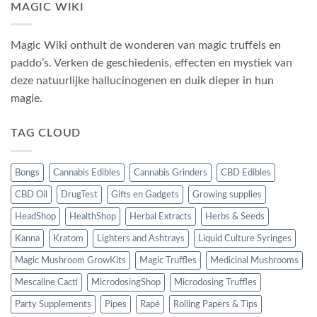
MAGIC WIKI
Magic Wiki onthult de wonderen van magic truffels en
paddo’s. Verken de geschiedenis, effecten en mystiek van
deze natuurlijke hallucinogenen en duik dieper in hun
magie.
TAG CLOUD
Bongs
Cannabis Edibles
Cannabis Grinders
CBD Edibles
CBD Oil
DrugTest
Gifts en Gadgets
Growing supplies
HeadShop
HealthShop
Herbal Extracts
Herbs & Seeds
Kanna
Kratom
Lighters and Ashtrays
Liquid Culture Syringes
Magic Mushroom GrowKits
Magic Truffles
Medicinal Mushrooms
Mescaline Cacti
MicrodosingShop
Microdosing Truffles
Party Supplements
Pipes
Rapé
Rolling Papers & Tips