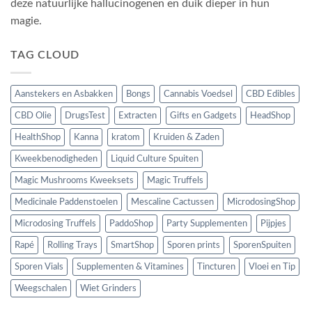
deze natuurlijke hallucinogenen en duik dieper in hun
magie.
TAG CLOUD
Aanstekers en Asbakken
Bongs
Cannabis Voedsel
CBD Edibles
CBD Olie
DrugsTest
Extracten
Gifts en Gadgets
HeadShop
HealthShop
Kanna
kratom
Kruiden & Zaden
Kweekbenodigheden
Liquid Culture Spuiten
Magic Mushrooms Kweeksets
Magic Truffels
Medicinale Paddenstoelen
Mescaline Cactussen
MicrodosingShop
Microdosing Truffels
PaddoShop
Party Supplementen
Pijpjes
Rapé
Rolling Trays
SmartShop
Sporen prints
SporenSpuiten
Sporen Vials
Supplementen & Vitamines
Tincturen
Vloei en Tip
Weegschalen
Wiet Grinders