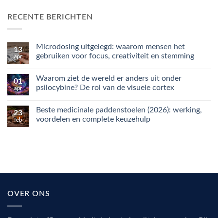
RECENTE BERICHTEN
Microdosing uitgelegd: waarom mensen het
13
gebruiken voor focus, creativiteit en stemming
apr
Geen
reacties
Waarom ziet de wereld er anders uit onder
op
01
Microdosing
psilocybine? De rol van de visuele cortex
apr
uitgelegd:
waarom
Geen
mensen
reacties
Beste medicinale paddenstoelen (2026): werking,
het
op
23
gebruiken
Waarom
voordelen en complete keuzehulp
feb
voor
ziet
focus,
de
Geen
creativiteit
wereld
reacties
en
er
op
stemming
anders
Beste
uit
medicinale
onder
paddenstoelen
psilocybine?
(2026):
De
werking,
rol
voordelen
van
en
OVER ONS
de
complete
visuele
keuzehulp
cortex