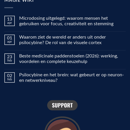
MAGIE WIKI
Microdosing uitgelegd: waarom mensen het
13
apr
gebruiken voor focus, creativiteit en stemming
Geen
reacties
Waarom ziet de wereld er anders uit onder
01
op
Microdosing
apr
psilocybine? De rol van de visuele cortex
uitgelegd:
waarom
Geen
mensen
reacties
Beste medicinale paddenstoelen (2026): werking,
23
het
op
gebruiken
Waarom
feb
voordelen en complete keuzehulp
voor
ziet
focus,
de
Geen
creativiteit
wereld
reacties
Psilocybine en het brein: wat gebeurt er op neuron-
02
en
er
op
stemming
anders
Beste
feb
en netwerkniveau?
uit
medicinale
onder
paddenstoelen
Geen
psilocybine?
(2026):
reacties
De
werking,
op
rol
voordelen
Psilocybine
van
en
en
de
complete
het
visuele
keuzehulp
brein:
cortex
wat
gebeurt
er
op
neuron-