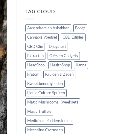
TAG CLOUD
Aanstekers en Asbakken
Bongs
Cannabis Voedsel
CBD Edibles
CBD Olie
DrugsTest
Extracten
Gifts en Gadgets
HeadShop
HealthShop
Kanna
kratom
Kruiden & Zaden
Kweekbenodigheden
Liquid Culture Spuiten
Magic Mushrooms Kweeksets
Magic Truffels
Medicinale Paddenstoelen
Mescaline Cactussen