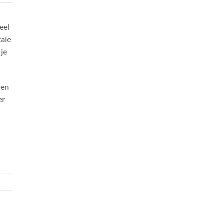
eel
tale
je
 en
er