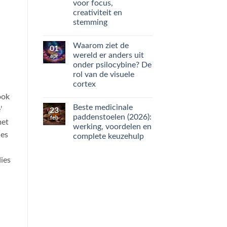
voor focus,
creativiteit en
stemming
Geen
reacties
Waarom ziet de
op
01
Microdosing
wereld er anders uit
apr
uitgelegd:
onder psilocybine? De
waarom
mensen
rol van de visuele
het
cortex
gebruiken
voor
Geen
ook
focus,
reacties
creativiteit
Beste medicinale
op
’
23
en
Waarom
paddenstoelen (2026):
feb
stemming
ziet
met
werking, voordelen en
de
ies
wereld
complete keuzehulp
er
anders
Geen
uit
reacties
ies
op
onder
Beste
psilocybine?
medicinale
De
paddenstoelen
rol
(2026):
van
werking,
de
voordelen
visuele
en
cortex
complete
keuzehulp