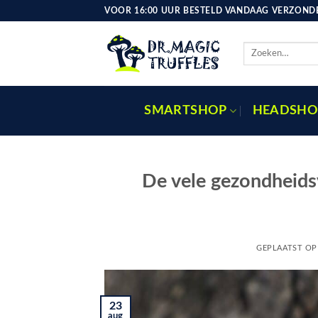
Ga
VOOR 16:00 UUR BESTELD VANDAAG VERZONDE
naar
inhoud
Zoeken
naar:
SMARTSHOP
HEADSHO
De vele gezondheids
GEPLAATST O
23
aug