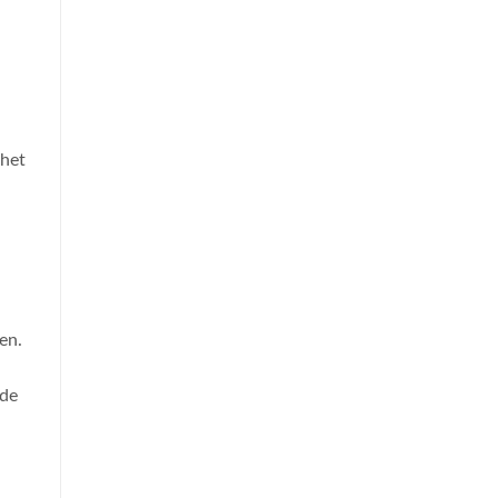
 het
en.
nde