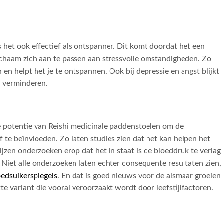
s het ook effectief als ontspanner. Dit komt doordat het een
ichaam zich aan te passen aan stressvolle omstandigheden. Zo
 helpt het je te ontspannen. Ook bij depressie en angst blijkt
e verminderen.
de potentie van Reishi medicinale paddenstoelen om de
 te beïnvloeden. Zo laten studies zien dat het kan helpen het
jzen onderzoeken erop dat het in staat is de bloeddruk te verlag
. Niet alle onderzoeken laten echter consequente resultaten zien,
oedsuikerspiegels
. En dat is goed nieuws voor de alsmaar groeie
e variant die vooral veroorzaakt wordt door leefstijlfactoren.