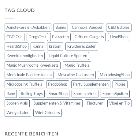
TAG CLOUD
Aanstekers en Asbakken
Bongs
Cannabis Voedsel
CBD Edibles
CBD Olie
DrugsTest
Extracten
Gifts en Gadgets
HeadShop
HealthShop
Kanna
kratom
Kruiden & Zaden
Kweekbenodigheden
Liquid Culture Spuiten
Magic Mushrooms Kweeksets
Magic Truffels
Medicinale Paddenstoelen
Mescaline Cactussen
MicrodosingShop
Microdosing Truffels
PaddoShop
Party Supplementen
Pijpjes
Rapé
Rolling Trays
SmartShop
Sporen prints
SporenSpuiten
Sporen Vials
Supplementen & Vitamines
Tincturen
Vloei en Tip
Weegschalen
Wiet Grinders
RECENTE BERICHTEN