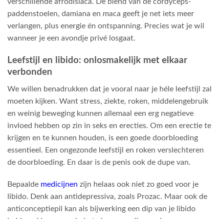
verschillende afrodisiaca. De blend van de cordyceps-
paddenstoelen, damiana en maca geeft je net iets meer
verlangen, plus energie én ontspanning. Precies wat je wil
wanneer je een avondje privé losgaat.
Leefstijl en libido: onlosmakelijk met elkaar
verbonden
We willen benadrukken dat je vooral naar je héle leefstijl zal
moeten kijken. Want stress, ziekte, roken, middelengebruik
en weinig beweging kunnen allemaal een erg negatieve
invloed hebben op zin in seks en erecties. Om een erectie te
krijgen en te kunnen houden, is een goede doorbloeding
essentieel. Een ongezonde leefstijl en roken verslechteren
de doorbloeding. En daar is de penis ook de dupe van.
Bepaalde
medicijnen
zijn helaas ook niet zo goed voor je
libido. Denk aan antidepressiva, zoals Prozac. Maar ook de
anticonceptiepil kan als bijwerking een dip van je libido