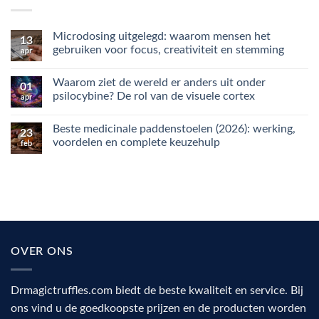
Microdosing uitgelegd: waarom mensen het
13
gebruiken voor focus, creativiteit en stemming
apr
Geen
reacties
Waarom ziet de wereld er anders uit onder
op
01
Microdosing
psilocybine? De rol van de visuele cortex
apr
uitgelegd:
waarom
Geen
mensen
reacties
Beste medicinale paddenstoelen (2026): werking,
het
op
23
gebruiken
Waarom
voordelen en complete keuzehulp
feb
voor
ziet
focus,
de
Geen
creativiteit
wereld
reacties
en
er
op
stemming
anders
Beste
uit
medicinale
onder
paddenstoelen
psilocybine?
(2026):
De
werking,
rol
voordelen
van
en
OVER ONS
de
complete
visuele
keuzehulp
cortex
Drmagictruffles.com biedt de beste kwaliteit en service. Bij
ons vind u de goedkoopste prijzen en de producten worden