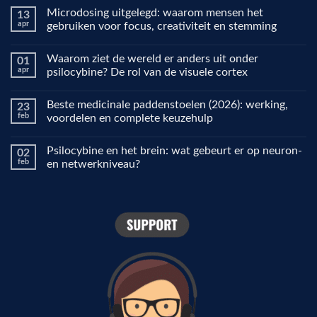
Microdosing uitgelegd: waarom mensen het
13
apr
gebruiken voor focus, creativiteit en stemming
Geen
reacties
Waarom ziet de wereld er anders uit onder
01
op
Microdosing
apr
psilocybine? De rol van de visuele cortex
uitgelegd:
waarom
Geen
mensen
reacties
Beste medicinale paddenstoelen (2026): werking,
23
het
op
gebruiken
Waarom
feb
voordelen en complete keuzehulp
voor
ziet
focus,
de
Geen
creativiteit
wereld
reacties
Psilocybine en het brein: wat gebeurt er op neuron-
02
en
er
op
stemming
anders
Beste
feb
en netwerkniveau?
uit
medicinale
onder
paddenstoelen
Geen
psilocybine?
(2026):
reacties
De
werking,
op
rol
voordelen
Psilocybine
van
en
en
de
complete
het
visuele
keuzehulp
brein:
cortex
wat
gebeurt
er
op
neuron-
en
netwerkniveau?