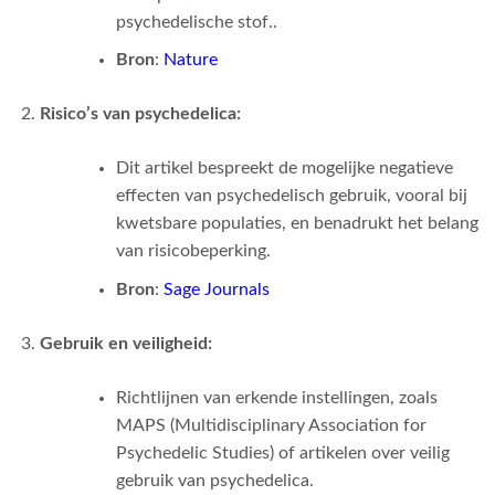
psychedelische stof..
Bron
:
Nature
Risico’s van psychedelica:
Dit artikel bespreekt de mogelijke negatieve
effecten van psychedelisch gebruik, vooral bij
kwetsbare populaties, en benadrukt het belang
van risicobeperking.
Bron
:
Sage Journals
Gebruik en veiligheid:
Richtlijnen van erkende instellingen, zoals
MAPS (Multidisciplinary Association for
Psychedelic Studies) of artikelen over veilig
gebruik van psychedelica.