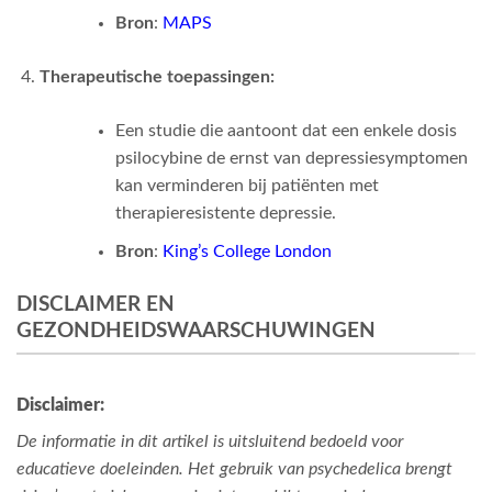
Bron
:
MAPS
Therapeutische toepassingen:
Een studie die aantoont dat een enkele dosis
psilocybine de ernst van depressiesymptomen
kan verminderen bij patiënten met
therapieresistente depressie.
Bron
:
King’s College London
DISCLAIMER EN
GEZONDHEIDSWAARSCHUWINGEN
Disclaimer:
De informatie in dit artikel is uitsluitend bedoeld voor
educatieve doeleinden. Het gebruik van psychedelica brengt