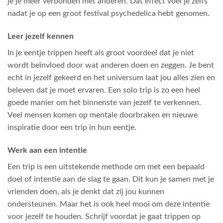
je je meer verbonden met anderen. Dat effect voel je zelfs
nadat je op een groot festival psychedelica hebt genomen.
Leer jezelf kennen
In je eentje trippen heeft als groot voordeel dat je niet
wordt beïnvloed door wat anderen doen en zeggen. Je bent
echt in jezelf gekeerd en het universum laat jou alles zien en
beleven dat je moet ervaren. Een solo trip is zo een heel
goede manier om het binnenste van jezelf te verkennen.
Veel mensen komen op mentale doorbraken en nieuwe
inspiratie door een trip in hun eentje.
Werk aan een intentie
Een trip is een uitstekende methode om met een bepaald
doel of intentie aan de slag te gaan. Dit kun je samen met je
vrienden doen, als je denkt dat zij jou kunnen
ondersteunen. Maar het is ook heel mooi om deze intentie
voor jezelf te houden. Schrijf voordat je gaat trippen op