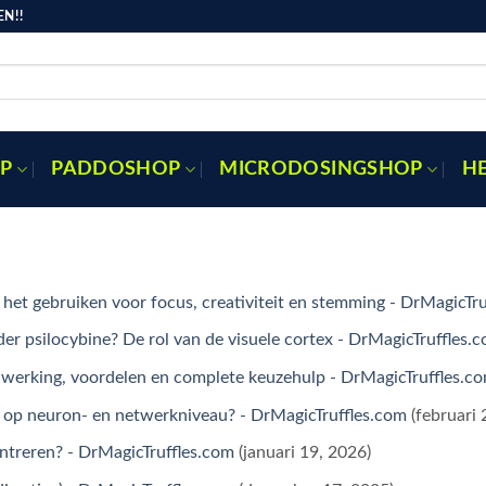
N!!
P
PADDOSHOP
MICRODOSINGSHOP
H
et gebruiken voor focus, creativiteit en stemming - DrMagicTru
er psilocybine? De rol van de visuele cortex - DrMagicTruffles.
 werking, voordelen en complete keuzehulp - DrMagicTruffles.c
er op neuron- en netwerkniveau? - DrMagicTruffles.com
(februari 
ntreren? - DrMagicTruffles.com
(januari 19, 2026)