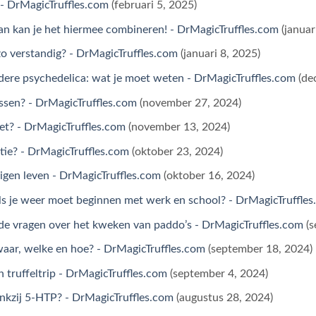
 - DrMagicTruffles.com
(februari 5, 2025)
n kan je het hiermee combineren! - DrMagicTruffles.com
(januar
l zo verstandig? - DrMagicTruffles.com
(januari 8, 2025)
ere psychedelica: wat je moet weten - DrMagicTruffles.com
(de
ssen? - DrMagicTruffles.com
(november 27, 2024)
het? - DrMagicTruffles.com
(november 13, 2024)
ntie? - DrMagicTruffles.com
(oktober 23, 2024)
 eigen leven - DrMagicTruffles.com
(oktober 16, 2024)
s je weer moet beginnen met werk en school? - DrMagicTruffle
 vragen over het kweken van paddo’s - DrMagicTruffles.com
(
waar, welke en hoe? - DrMagicTruffles.com
(september 18, 2024)
n truffeltrip - DrMagicTruffles.com
(september 4, 2024)
nkzij 5-HTP? - DrMagicTruffles.com
(augustus 28, 2024)