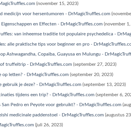
MagicTruffles.com
(november 15, 2023)
rd medicijn voor hersentumoren - DrMagicTruffles.com
(novembe
Eigenschappen en Effecten - DrMagicTruffles.com
(november 1,
uffles: van inheemse traditie tot populaire psychedelica - DrMag
es: alle praktische tips voor beginner en pro - DrMagicTruffles.
ik op Ashwagandha, Copaiba, Guayusa en Mulungu - DrMagicTruf
f truffeltrip - DrMagicTruffles.com
(september 27, 2023)
op letten? - DrMagicTruffles.com
(september 20, 2023)
 gebruik je deze? - DrMagicTruffles.com
(september 13, 2023)
cinaties tijdens een trip? - DrMagicTruffles.com
(september 6, 20
 San Pedro en Peyote voor gebruikt? - DrMagicTruffles.com
(aug
ishi medicinale paddenstoel - DrMagicTruffles.com
(augustus 23
MagicTruffles.com
(juli 26, 2023)