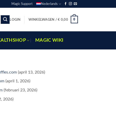
Magic Support
Nederlands
0
LOGIN
WINKELWAGEN /
€
0,00
EALTHSHOP
MAGIC WIKI
ffles.com
(april 13, 2026)
com
(april 1, 2026)
om
(februari 23, 2026)
2, 2026)