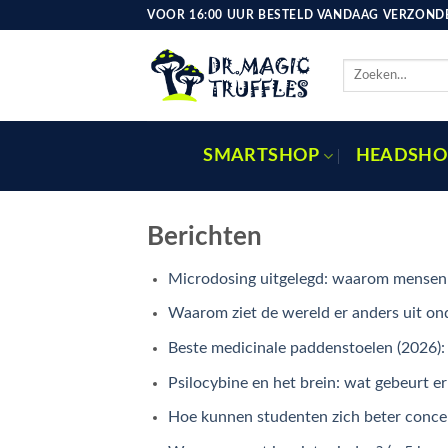
Ga
VOOR 16:00 UUR BESTELD VANDAAG VERZONDE
naar
inhoud
Zoeken
naar:
SMARTSHOP
HEADSHO
Berichten
Microdosing uitgelegd: waarom mensen h
Waarom ziet de wereld er anders uit ond
Beste medicinale paddenstoelen (2026):
Psilocybine en het brein: wat gebeurt 
Hoe kunnen studenten zich beter conce