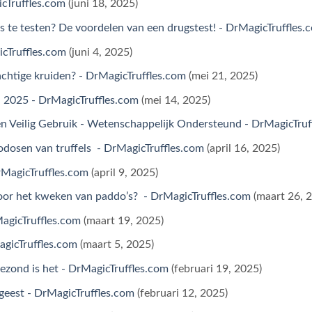
icTruffles.com
(juni 18, 2025)
s te testen? De voordelen van een drugstest! - DrMagicTruffles.
icTruffles.com
(juni 4, 2025)
chtige kruiden? - DrMagicTruffles.com
(mei 21, 2025)
a 2025 - DrMagicTruffles.com
(mei 14, 2025)
 en Veilig Gebruik - Wetenschappelijk Ondersteund - DrMagicTruf
odosen van truffels - DrMagicTruffles.com
(april 16, 2025)
DrMagicTruffles.com
(april 9, 2025)
or het kweken van paddo’s? - DrMagicTruffles.com
(maart 26, 
MagicTruffles.com
(maart 19, 2025)
agicTruffles.com
(maart 5, 2025)
gezond is het - DrMagicTruffles.com
(februari 19, 2025)
n geest - DrMagicTruffles.com
(februari 12, 2025)